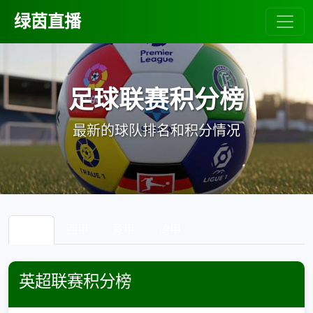
绿茵直播
足球联赛积分榜
最新的球队排名和积分情况
英超
西甲
意甲
德甲
英超联赛积分榜